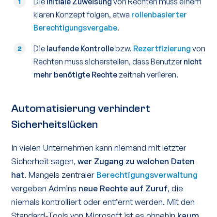
Die
initiale Zuweisung
von Rechten muss einem
1
klaren Konzept folgen, etwa
rollenbasierter
Berechtigungsvergabe
.
Die
laufende Kontrolle
bzw.
Rezertfizierung
von
2
Rechten muss sicherstellen, dass Benutzer
nicht
mehr benötigte Rechte
zeitnah verlieren.
Automatisierung verhindert
Sicherheitslücken
In vielen Unternehmen kann niemand mit letzter
Sicherheit sagen,
wer Zugang zu welchen Daten
hat
. Mangels zentraler
Berechtigungsverwaltung
vergeben Admins
neue Rechte auf Zuruf
, die
niemals kontrolliert oder entfernt werden. Mit den
Standard-Tools von Microsoft ist es ohnehin
kaum