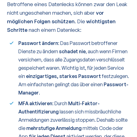
Betroffene eines Datenlecks können zwar den Leak
nicht ungeschehen machen, sich aber
vor
möglichen Folgen schützen
. Die
wichtigsten
Schritte
nach einem Datenleck:
Passwort ändern
: Das Passwort betroffener
Dienste zu ändern
schadet nie
, auch wenn Firmen
versichern, dass alle Zugangsdaten verschlüsselt
gespeichert waren. Wichtig ist, für jeden Service
ein
einzigartiges, starkes Passwort
festzulegen.
Am einfachsten gelingt das über einen
Passwort-
Manager
.
MFA aktivieren
: Durch
Multi-Faktor-
Authentifizierung
lassen sich missbräuchliche
Anmeldungen zuverlässig stoppen. Deshalb sollte
die
mehrstufige Anmeldung
mittels Code oder
App
für jeden Dienst
aktiviert werden, der diese