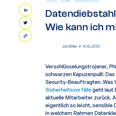
Datendiebstahl
Wie kann ich m
·
Joe Köller
13.10.2020
Verschlüsselungstrojaner,
Ph
schwarzen Kapuzenpulli: Das 
Security-Beauftragten
. Was V
Sicherheitsvorfälle
geht laut
aktuelle Mitarbeiter
zurück. A
eigentlich so leicht, sensible
in welchem Rahmen
Datenkla