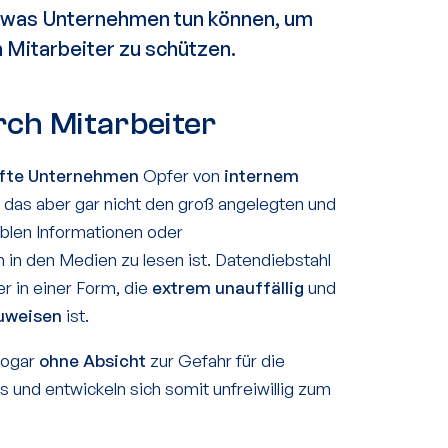
d
was Unternehmen tun können
, um
h Mitarbeiter zu
schützen
.
rch Mitarbeiter
nfte Unternehmen
Opfer von
internem
et das aber gar nicht den groß angelegten und
iblen Informationen oder
in den Medien zu lesen ist. Datendiebstahl
er in einer Form, die
extrem unauffällig
und
uweisen
ist.
 sogar
ohne Absicht
zur Gefahr für die
 und entwickeln sich somit unfreiwillig zum