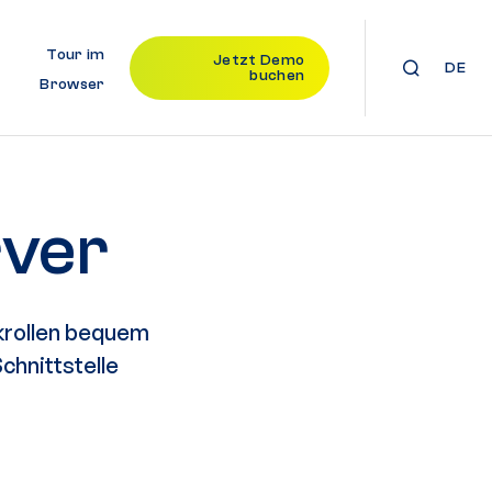
Tour im
Jetzt Demo
DE
buchen
Browser
rver
krollen bequem
chnittstelle