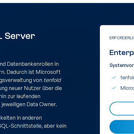
L Server
ERFORDERLI
Enterp
nd Datenbankenrollen in
Systemvor
. Dadurch ist Microsoft
tenfol
ungsverwaltung von
tenfold
ung neuer Nutzer über die
Micros
hin zur laufenden
 jeweiligen Data Owner.
keiten in anderen
SQL-Schnittstelle, aber kein