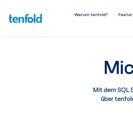
Warum tenfold?
Featur
Mic
Mit dem SQL S
über tenfol