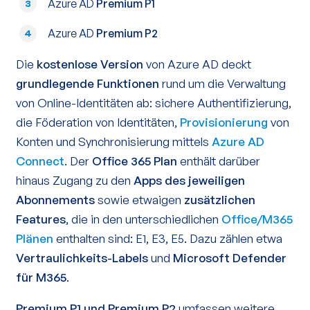
Azure AD
Premium P1
3
Azure AD
Premium P2
4
Die
kostenlose Version
von Azure AD deckt
grundlegende Funktionen
rund um die Verwaltung
von Online-Identitäten ab: sichere Authentifizierung,
die Föderation von Identitäten,
Provisionierung
von
Konten und Synchronisierung mittels
Azure AD
Connect
. Der
Office 365 Plan
enthält darüber
hinaus Zugang zu den
Apps des jeweiligen
Abonnements
sowie etwaigen
zusätzlichen
Features
, die in den unterschiedlichen
Office/M365
Plänen
enthalten sind: E1, E3, E5. Dazu zählen etwa
Vertraulichkeits-Labels
und
Microsoft Defender
für M365
.
Premium P1 und Premium P2
umfassen weitere