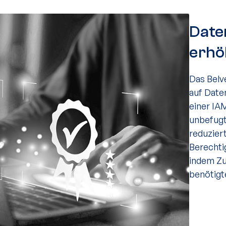
Date
erhö
Das Belv
auf Date
einer IA
unbefugt
reduzier
Berechti
indem Zu
benötigt