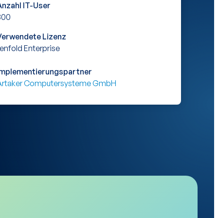
Anzahl IT-User
300
Verwendete Lizenz
tenfold Enterprise
Implementierungspartner
Artaker Computersysteme GmbH