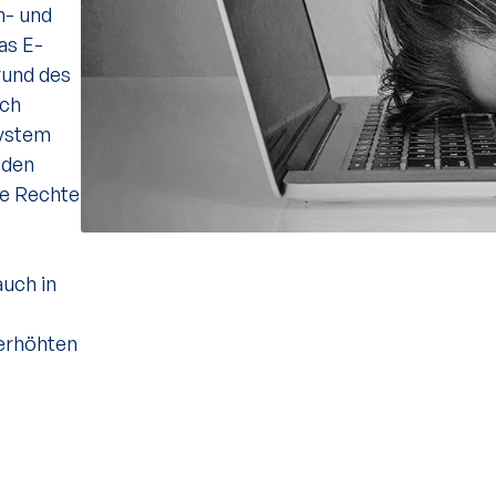
n- und
as E-
rund des
ich
System
 den
he Rechte
uch in
 erhöhten