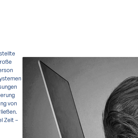
tellte
große
erson
 Systemen
ssungen
derung
ung von
ließen.
l Zeit –