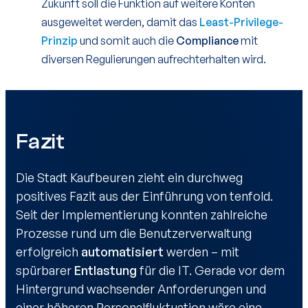
Zukunft soll die Funktion auf weitere Konten
ausgeweitet werden, damit das
Least-Privilege-
Prinzip
und somit auch die
Compliance
mit
diversen Regulierungen aufrechterhalten wird.
Fazit
Die Stadt Kaufbeuren zieht ein durchweg
positives Fazit aus der Einführung von tenfold.
Seit der Implementierung konnten zahlreiche
Prozesse rund um die Benutzerverwaltung
erfolgreich
automatisiert
werden – mit
spürbarer
Entlastung
für die IT. Gerade vor dem
Hintergrund wachsender Anforderungen und
einer höheren Personalfluktuation wäre eine